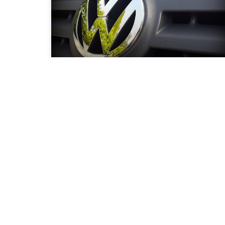
Pourquoi acheter une Volkswagen
Touran 7 places ?
Le Touran de chez Volkswagen n’est plus une
auto à présenter. En effet, depuis sa première
sortie en 2003, cette voiture fait l’unanimité
auprès de
LIRE LA SUITE
2 mars 2022